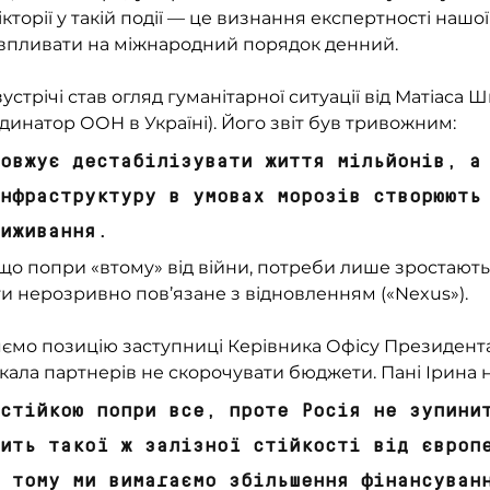
кторії у такій події — це визнання експертності нашої 
впливати на міжнародний порядок денний.
трічі став огляд гуманітарної ситуації від Матіаса 
динатор ООН в Україні). Його звіт був тривожним: 
овжує дестабілізувати життя мільйонів, а
нфраструктуру в умовах морозів створюють
виживання. 
 що попри «втому» від війни, потреби лише зростають,
и нерозривно пов’язане з відновленням («Nexus»).
ємо позицію заступниці Керівника Офісу Президента
кала партнерів не скорочувати бюджети. Пані Ірина н
стійкою попри все, проте Росія не зупини
ить такої ж залізної стійкості від європ
 тому ми вимагаємо збільшення фінансуван