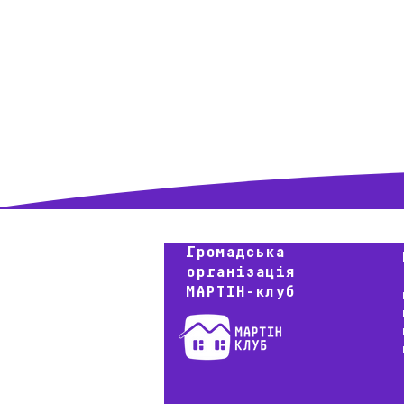
менеджера (CaseManager, 
особа)
Громадська
організація
МАРТІН-клуб