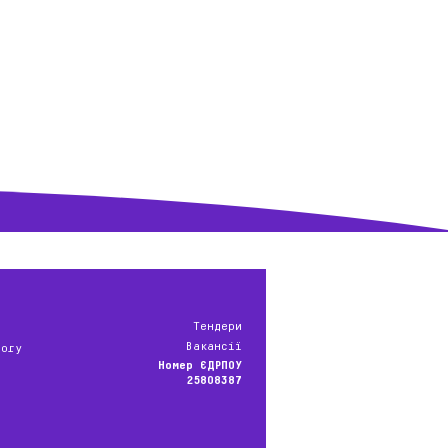
бо перевезення
ного WGSS, Кам'янський
Тендери
Вакансії
могу
Номер ЄДРПОУ
25808387