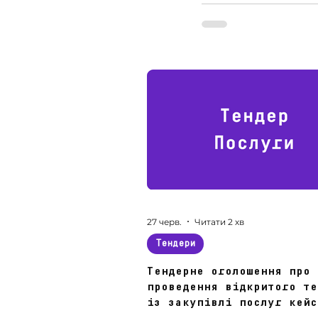
27 черв.
Читати 2 хв
Тендери
Тендерне оголошення про
проведення відкритого те
із закупівлі послуг кейс