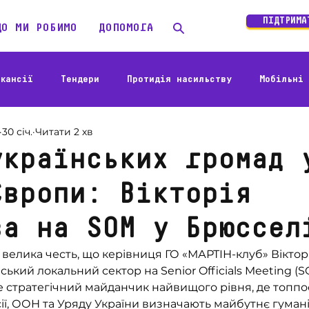
ПІДТРИМА
ЩО МИ РОБИМО
ДОПОМОГА
кансії
Тендери
Протидія насильству
Мобільні 
30 січ.
Читати 2 хв
Історії бенефіціарів
Гуманітарне реагування
Акт
українських громад 
Європи: Вікторія
а людини
ва на SOM у Брюссел
велика честь, що керівниця ГО «МАРТІН-клуб» Віктор
ький локальний сектор на Senior Officials Meeting (S
 стратегічний майданчик найвищого рівня, де топпо
ії, ООН та Уряду України визначають майбутнє гумані