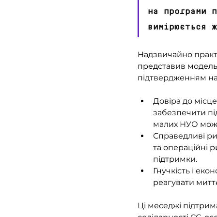
на програми п
вимірюється ж
Надзвичайно практ
представив модель
підтвердженням нашо
Довіра до місце
забезпечити під
малих НУО мож
Справедливі ри
та операційні р
підтримки.
Гнучкість і еко
реагувати миттє
Ці меседжі підтрим