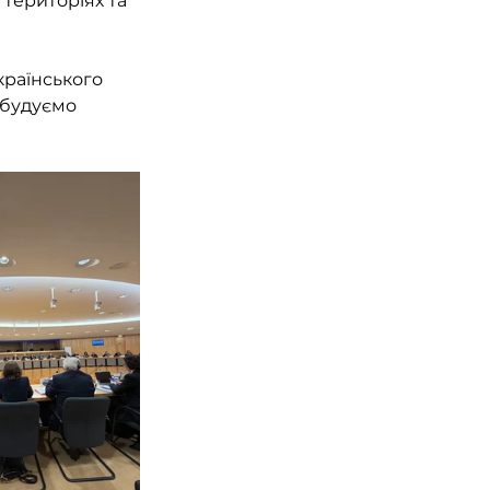
територіях та 
країнського 
 будуємо 