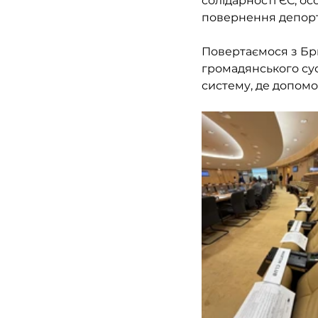
солідарності ЄС, о
повернення депорт
Повертаємося з Брю
громадянського сус
систему, де допомог