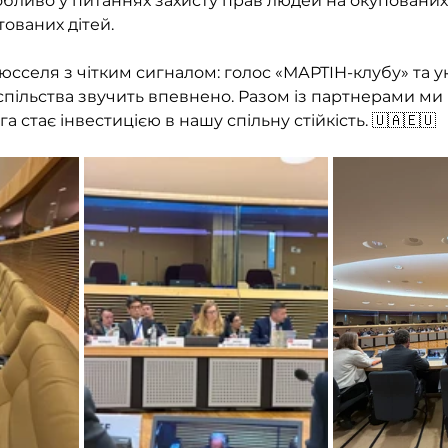
собливо у питаннях захисту прав людей на окупованих 
ованих дітей.
сселя з чітким сигналом: голос «МАРТІН-клубу» та у
пільства звучить впевнено. Разом із партнерами ми
а стає інвестицією в нашу спільну стійкість. 🇺🇦🇪🇺