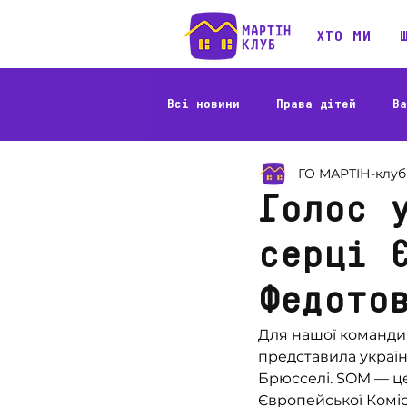
ХТО МИ
Всі новини
Права дітей
Ва
ГО МАРТІН-клуб
Соціальне підприємництво
Голос 
серці 
Мистецький напрямок
Прав
Федото
Для нашої команди 
представила українс
Брюсселі. SOM — це
Європейської Коміс