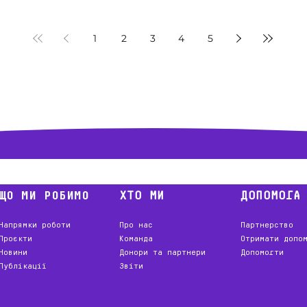
ФОП, 1
автомобіля або послуг
авто а
перевезення для забезпечення
мобіль
роботи Мобільної бригади в
р-н
1
2
3
4
5
межах Дніпропетровської
області
ЩО МИ РОБИМО
ХТО МИ
ДОПОМОГА
Напрямки роботи
Про нас
Партнерство
Проєкти
Команда
Отримати допо
Новини
Донори та партнери
Допомогти
Публікації
Звіти