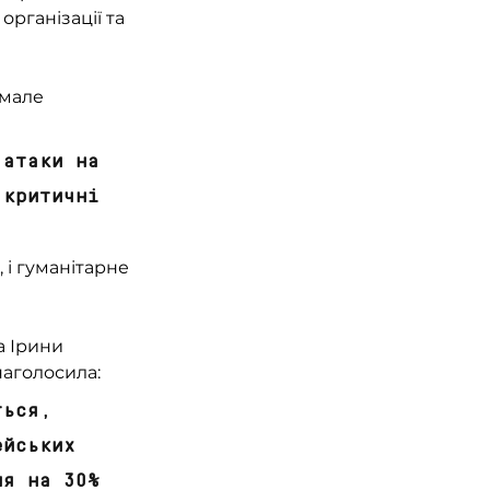
організації та 
Шмале 
 атаки на 
 критичні 
 і гуманітарне 
 Ірини 
аголосила: 
ться, 
ейських 
ня на 30% 