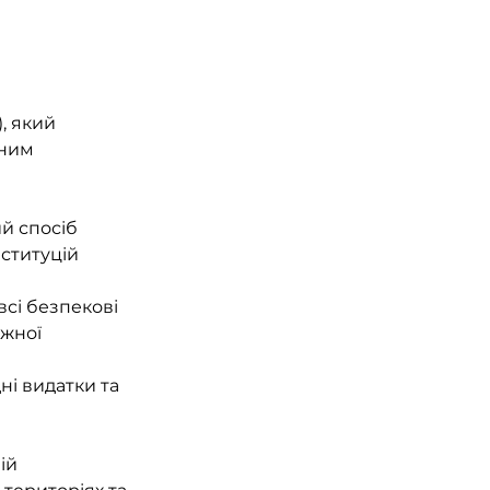
, який 
ним 
й спосіб 
ституцій 
сі безпекові 
жної 
ні видатки та 
ій 