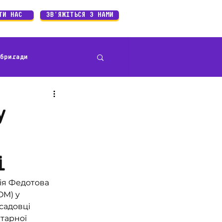
ТИ НАС
ЗВ'ЯЖІТЬСЯ З НАМИ
бригади
ивності
у
і
ія Федотова 
OM) у 
садовці 
тарної 