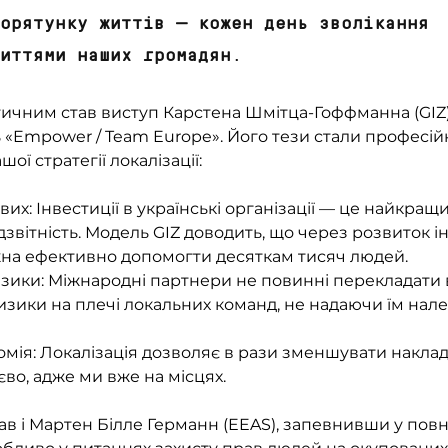
орятунку життів — кожен день зволікання 
иттями наших громадян.
ичним став виступ Карстена Шмітца-Гоффманна (GIZ)
 «Empower / Team Europe». Його тези стали професій
ї стратегії локалізації:
вих: Інвестиції в українські організації — це найкращи
звітність. Модель GIZ доводить, що через розвиток ін
на ефективно допомогти десяткам тисяч людей.
зики: Міжнародні партнери не повинні перекладати в
изики на плечі локальних команд, не надаючи їм нале
номія: Локалізація дозволяє в рази зменшувати наклад
во, адже ми вже на місцях.
ав і Мартен Білле Германн (EEAS), запевнивши у повн