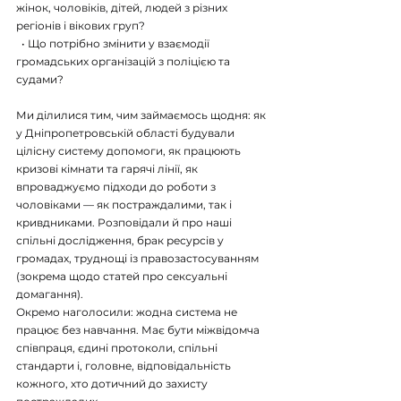
жінок, чоловіків, дітей, людей з різних 
регіонів і вікових груп?
  • Що потрібно змінити у взаємодії 
громадських організацій з поліцією та 
судами?
Ми ділилися тим, чим займаємось щодня: як 
у Дніпропетровській області будували 
цілісну систему допомоги, як працюють 
кризові кімнати та гарячі лінії, як 
впроваджуємо підходи до роботи з 
чоловіками — як постраждалими, так і 
кривдниками. Розповідали й про наші 
спільні дослідження, брак ресурсів у 
громадах, труднощі із правозастосуванням 
(зокрема щодо статей про сексуальні 
домагання).
Окремо наголосили: жодна система не 
працює без навчання. Має бути міжвідомча 
співпраця, єдині протоколи, спільні 
стандарти і, головне, відповідальність 
кожного, хто дотичний до захисту 