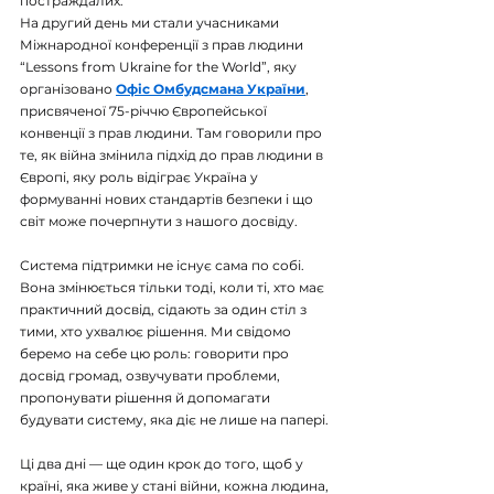
постраждалих.
На другий день ми стали учасниками 
Міжнародної конференції з прав людини 
“Lessons from Ukraine for the World”, яку 
організовано 
Офіс Омбудсмана України
, 
присвяченої 75-річчю Європейської 
конвенції з прав людини. Там говорили про 
те, як війна змінила підхід до прав людини в 
Європі, яку роль відіграє Україна у 
формуванні нових стандартів безпеки і що 
світ може почерпнути з нашого досвіду.
Система підтримки не існує сама по собі. 
Вона змінюється тільки тоді, коли ті, хто має 
практичний досвід, сідають за один стіл з 
тими, хто ухвалює рішення. Ми свідомо 
беремо на себе цю роль: говорити про 
досвід громад, озвучувати проблеми, 
пропонувати рішення й допомагати 
будувати систему, яка діє не лише на папері.
Ці два дні — ще один крок до того, щоб у 
країні, яка живе у стані війни, кожна людина, 