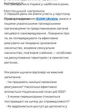
Активності
постраждалих в Україні у найближчі роки.
Мистецький напрямок
У перший день ми взяли участь у круглому 
Права людини
столі організованим 
EUAM Ukraine
, разом з 
іншими українськими громадськими 
організаціями та представниками органів 
місцевого самоврядування . Говорили про 
те, як попереджувати та ефективно 
реагувати на гендерно зумовлене 
насильство, зокрема сексуальне 
насильство, пов’язане з війною — особливо 
на деокупованих територіях і в прилеглих 
регіонах.
Ми разом шукали відповіді на важливі 
запитання:
  • Чи працюють нинішні механізми 
реагування? Наскільки ефективно 
втілюється Національний план дій 1325?
  • З якими перешкодами стикаються 
постраждалі на шляху до справедливості?
  • Як відрізняється доступ до допомоги у 