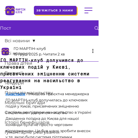
ЗВ'ЯЖІТЬСЯ З НАМИ
Пост
Всі новини
ГО МАРТІН-клуб
Всі новини
10 груд. 2025 р.
Читати 2 хв
ГО МАРТІН-клуб долучився до
Права дітей
ключових подій у Києві,
Вакансії
присвячених зміцненню системи
реагування на насильство в
Тендери
Україні
Протидія насильству
Анастасія
 Плющова проєктна менеджерка 
ГО МАРТІН-клуб долучилась до ключових 
Мобільні бригади
подій у Києві, присвячених зміцненню 
Соціальне підприємництво
системи реагування на насильство в Україні
Дводенна поїздка до Києва для нашої 
Історії бенефіціарів
команди була не просто черговим 
відрядженням. Це був шанс зробити внесок 
Гуманітарне реагування
у те, якою буде система підтримки 