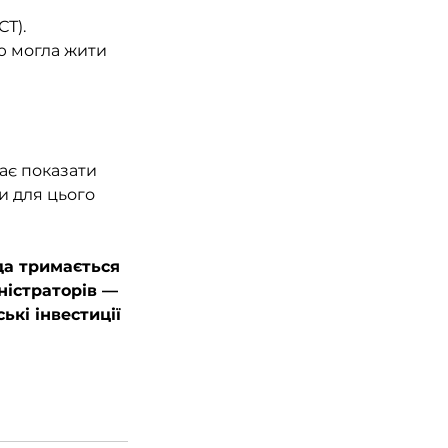
Т).
ю могла жити 
ає показати 
и для цього 
да тримається 
ністраторів — 
кі інвестиції 