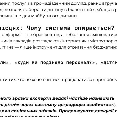
ання послуги в громаді (денний догляд, раннє втруча
) дозволяє зберегти дитину в біологічній сім'ї, що в
ективніше для майбутнього дитини.
місцях: Чому система опирається?
реформі — не брак коштів, а небажання змінюватися
вників закладів розглядають інтернат як «містоутвор
 дитина — лише інструмент для отримання бюджетни
нти тих, хто не хоче вчитися працювати за європейс
кого зразка експерти дедалі частіше називають 
 дітей» через системну деградацію особистості, 
зрив соціальних зв'язків. Продовжувати дискусії п