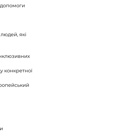
 допомоги 
людей, які 
інклюзивних 
у конкретної 
вропейський 
и 