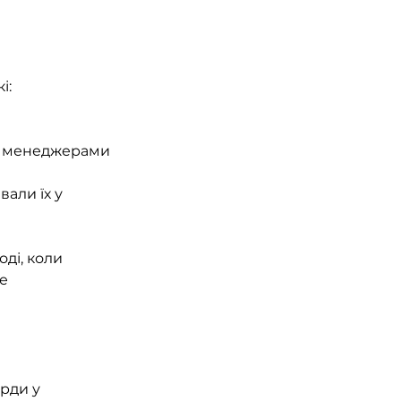
і:
ми менеджерами 
али їх у 
ді, коли 
е 
рди у 