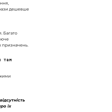
ння, 
 рази дешевше 
. Багато 
ююче 
х призначень.
ькими 
відсутність 
ро їх 