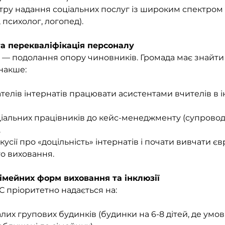
ру надання соціальних послуг із широким спектром
 психолог, логопед).
та перекваліфікація персоналу
— подолання опору чиновників. Громада має знайти 
накше:
телів інтернатів працювати асистентами вчителів в 
ціальних працівників до кейс-менеджменту (супровод
.
сії про «доцільність» інтернатів і почати вивчати є
го виховання.
сімейних форм виховання та інклюзії
С пріоритетно надається на:
их групових будинків (будинки на 6-8 дітей, де умов