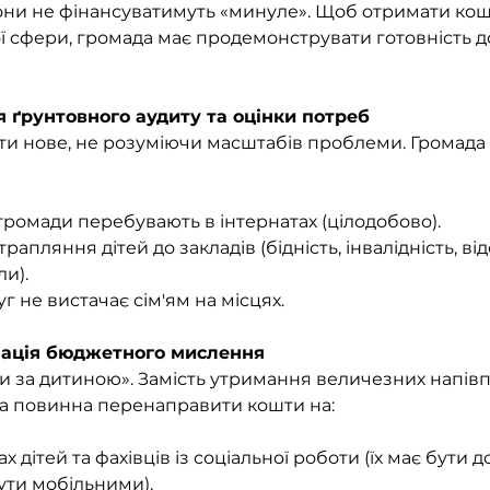
они не фінансуватимуть «минуле». Щоб отримати кош
ї сфери, громада має продемонструвати готовність д
я ґрунтовного аудиту та оцінки потреб
 нове, не розуміючи масштабів проблеми. Громада м
 громади перебувають в інтернатах (цілодобово).
апляння дітей до закладів (бідність, інвалідність, від
и).
г не вистачає сім'ям на місцях.
мація бюджетного мислення
и за дитиною». Замість утримання величезних напівп
а повинна перенаправити кошти на:
 дітей та фахівців із соціальної роботи (їх має бути до
ути мобільними).