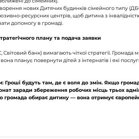
ближені до сімейних).
творення нових Дитячих будинків сімейного типу (ДБС
юзивно-ресурсних центрів, щоб дитина з інвалідніст
вати допомогу в громаді.
стратегічного плану та подача заявки
 Світовий банк) вимагають чіткої стратегії. Громада м
и вона планує повернути дітей з інтернатів і які послуг
: Гроші будуть там, де є воля до змін. Якщо грома
ернат заради збереження робочих місць трьох адмі
о громада обирає дитину — вона отримує європейсь