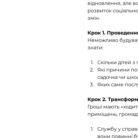
відновлення, але в
розвиток соціально
змін.
Крок 1. Проведенн
Неможливо будувати
знати:
Скільки дітей з
Які причини потр
садочка чи школ
Яких саме послу
Крок 2. Трансфор
Гроші мають «ходит
приміщень, громад
Службу у справах
вони повинні б