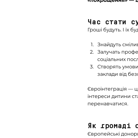
«покращення» — ц
Час стати с
Гроші будуть. І їх 
Знайдуть смілив
Залучать профе
соціальних посл
Створять умови 
заклади від без
Євроінтеграція — це
інтереси дитини ст
перенавчатися.
Як громаді 
Європейські донори 