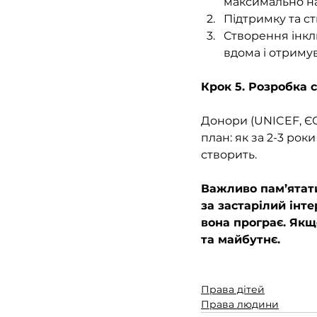
максимально на
Підтримку та с
Створення інкл
вдома і отриму
Крок 5. Розробка 
Донори (UNICEF, ЄС,
план: як за 2-3 рок
створить.
Важливо пам’ятати
за застарілий інт
вона програє. Якщ
та майбутнє.
Права дітей
Права людини