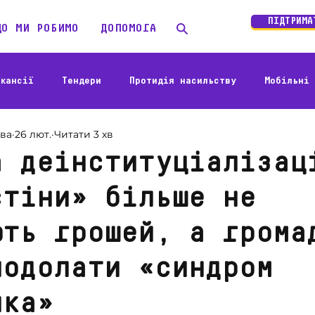
ПІДТРИМА
ЩО МИ РОБИМО
ДОПОМОГА
кансії
Тендери
Протидія насильству
Мобільні 
ова
26 лют.
Читати 3 хв
Історії бенефіціарів
Гуманітарне реагування
Акт
а деінституціалізац
стіни» більше не
а людини
ють грошей, а грома
подолати «синдром
ика»