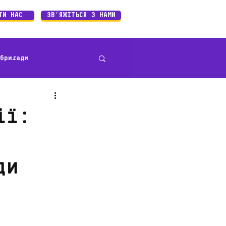
ТИ НАС
ЗВ'ЯЖІТЬСЯ З НАМИ
бригади
ивності
ії:
ди