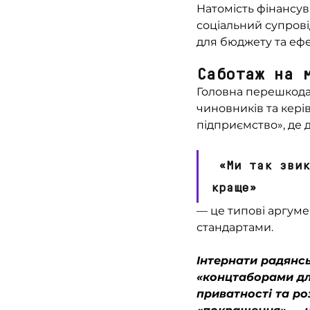
Натомість фінансув
соціальний супровід
для бюджету та еф
Саботаж на 
Головна перешкода 
чиновників та кері
підприємство», де
 «Ми так звикли», «куди ми подінемо персонал?», «дітям там 
краще» 
— це типові аргуме
стандартами.
Інтернати радянсь
«концтаборами для
приватності та ро