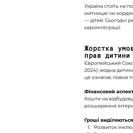
Україна стоїть на п
митницю чи кордони
— дітей. Сьогодні р
євроінтеграції.
Жорстка умо
прав дитини
Європейський Союз 
2024): жодна дитин
це означає повне 
Фінансовий аспект
Кошти на відбудову
розширення інтерна
Гроші виділяються
Розвиток інклю