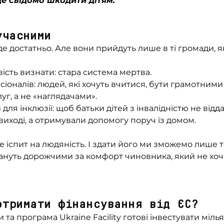
е свідомо шкодити дітям.
учасними
буде достатньо. Але вони прийдуть лише в ті громади, як
ість визнати: стара система мертва.
сіоналів: людей, які хочуть вчитися, бути грамотни
уг, а не «наглядачами».
для інклюзії: щоб батьки дітей з інвалідністю не віддав
виході, а отримували допомогу поруч із домом.
 іспит на людяність. І здати його ми зможемо лише то
ануть дорожчими за комфорт чиновника, який не хоч
отримати фінансування від ЄС?
та програма Ukraine Facility готові інвестувати мілья