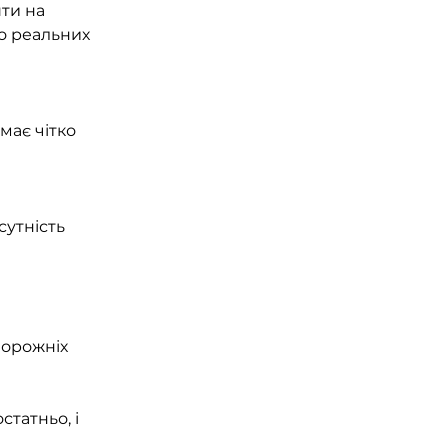
ти на 
о реальних 
ає чітко 
сутність 
орожніх 
статньо, і 