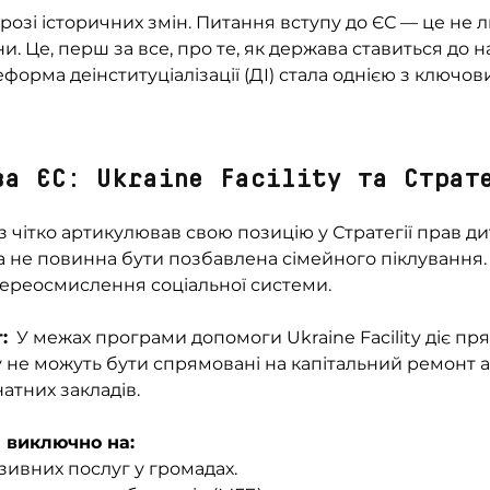
орозі історичних змін. Питання вступу до ЄС — це не 
. Це, перш за все, про те, як держава ставиться до 
еформа деінституціалізації (ДІ) стала однією з ключов
ва ЄС: Ukraine Facility та Страт
чітко артикулював свою позицію у Стратегії прав ди
а не повинна бути позбавлена сімейного піклування.
переосмислення соціальної системи.
:
  У межах програми допомоги Ukraine Facility діє пр
 не можуть бути спрямовані на капітальний ремонт а
тних закладів. 
 виключно на:
зивних послуг у громадах.