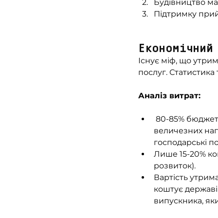
Будівництво ма
Підтримку прий
Економічний
Існує міф, що утри
послуг. Статистика 
Аналіз витрат:
 80-85% бюджету
величезних напі
господарські п
Лише 15-20% ко
розвиток).
Вартість утрима
коштує державі 
випускника, як