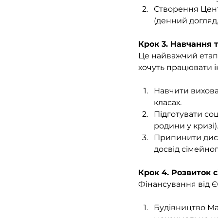
Створення Цент
(денний догляд,
Крок 3. Навчання 
Це найважчий етап 
хочуть працювати і
Навчити вихова
класах.
Підготувати со
родини у кризі)
Припинити диску
досвід сімейно
Крок 4. Розвиток 
Фінансування від Є
Будівництво Мал