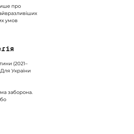
лише про 
найвразливіших 
их умов 
егія 
тини (2021–
 Для України 
яма заборона. 
бо 