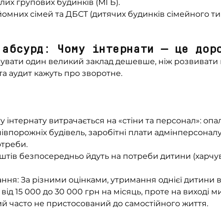
лих групових будинків (МГБ).
омних сімей та ДБСТ (дитячих будинків сімейного ти
 абсурд: Чому інтернати — це дор
мувати один великий заклад дешевше, ніж розвивати
та аудит кажуть про зворотне.
 інтернату витрачається на «стіни та персонал»: опа
впорожніх будівель, заробітні плати адмінперсоналу,
отреби.
штів безпосередньо йдуть на потреби дитини (харчува
ння: За різними оцінками, утримання однієї дитини в 
від 15 000 до 30 000 грн на місяць, проте на виході 
ий часто не пристосований до самостійного життя.