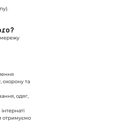
пу).
ого?
 мережу 
лення 
 охорону та 
ння, одяг, 
інтернаті 
ми отримуємо 