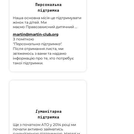
Персональна
підтримка
Наша основна місія це підтримувати 
жінок та дітей. Ми 
маємо Правозахисний дитячний 
готель "Рукавичка" та інші проєкти, 
martin@martin-club.org
через які можливо напряму 
З поміткою
підтримати конкретну жінку, дитину 
"Персональна підтримка".
чи сімʼю. Потреби різні - від їжі, одежі 
Після отримання листа, ми
та комунальних послуг до підтримки 
звʼяжемось з вами та надамо
менторством.
інформацію про те, хто потребує
такої підтримки.
Гуманітарна
підтримка
Ще з початком АТО у 2014 році ми 
почали активно займатись 
гуманітарною підтримкою. Наразі ми 