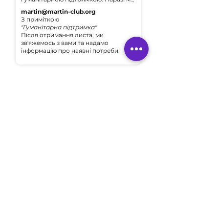
маємо декілька проєктів з такої 
martin@martin-club.org
роботи. Потреби різні. Умови такої 
З приміткою
підтримки - речі повинні бути нові, 
"Гуманітарна підтримка"
їжа мати запас строку придатності.
Після отримання листа, ми
звʼяжемось з вами та надамо
інформацію про наявні потреби.