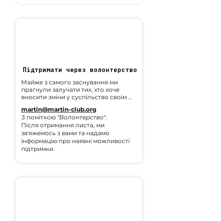
Підтримати через волонтерство
Майже з самого заснування ми 
прагнули залучати тих, хто хоче 
вносити зміни у суспільство своїм 
часом та силами. Тому ми маємо 
martin@martin-club.org
великий досвід у співпраці з 
З поміткою
"Волонтерство"
.
міжнародними волонтерськими 
Після отримання листа, ми
організаціями та звичайними 
звʼяжемось з вами та надамо
людьми, хто хоче бути частиною 
інформацію про наявні можливості
нашої роботи.
підтримки.