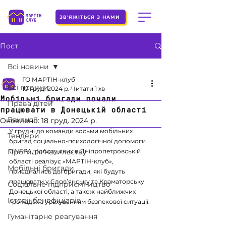
ЗВ'ЯЖІТЬСЯ З НАМИ
Пост
Всі новини
ГО МАРТІН-клуб
Всі новини
10 груд. 2024 р.
Читати 1 хв
Мобільні бригади почали
Права дітей
працювати в Донецькій області
Вакансії
Оновлено:
18 груд. 2024 р.
У грудні до команди восьми мобільних 
Тендери
бригад соціально-психологічної допомоги 
Протидія насильству
UNFPA, роботу яких в Дніпропетровській 
області реалізує «МАРТІН-клуб», 
Мобільні бригади
приєднались дві бригади, які будуть 
працювати у Слов’янську та Краматорську 
Соціальне підприємництво
Донецької області, а також найближчих 
Історії бенефіціарів
громадах з урахуванням безпекової ситуації. 
Гуманітарне реагування