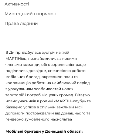
Активності
Мистецький напрямок
Права людини
В Дніпрі відбулась зустріч на якій 
МАРТІНівці познайомились з новими 
членами команди, обговорили співпрацю, 
поділились досвідом, специфікою роботи 
мобільних бригад, окреслили план та 
координацію роботи на найближчий період 
з урахуванням особливостей нових 
територій і потреб місцевих громад. Вітаємо 
нових учасників в родині «МАРТІН-клубу» та 
бажаємо успіхів в спільній важливій місії 
допомоги постраждалим від домашнього та 
гендерно зумовленого насисльтва
Мобільні бригади у Донецькій області: