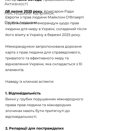
Активності
08 липня 2025 року
, Комісаром Ради 
Мистецький напрямок
Європи з прав людини Майклом О'Флаерті 
Права людини
опублікований Меморандум щодо прав 
людини для миру в Україні, складений після 
його візиту в Україну в березні 2025 року.
Меморандумом запропонована дорожня 
карта з прав людини для справедливого, 
тривалого та ефективного миру та 
відновлення України, яка складається з 10 
елементів.
Наведу їх ключові аспекти:
1. Відповідальність
Винні у грубих порушеннях міжнародного 
права прав людини та міжнародних 
злочинах мають бути притягнуті до 
відповідальності.
2. Репарації для постраждалих