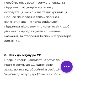
перебувають у вразливому становищі та 
піддаються підвищеному ризику 
експлуатації, насильства та дискримінації. 
Процес відновлення також повинен 
включати надання психосоціальної 
підтримки, відновлення систем освіти, щоб 
діти могли продовжувати нормальне 
навчання, та створення безпечних просторів 
для жінок.
8. Шлях до вступу до ЄС
Вперше країна-кандидат на вступ до ЄС 
прагне вступу до ЄС, одночасно 
захищаючись від збройної агресії. Шлях 
України до вступу до ЄС несе з собою 
зобов'язання щодо прав людини.
9. Роль жінок у мирних процесах
Світова практика постійно показує, що 
участь жінок у мирних угодах не лише 
збільшує ймовірність досягнення мирної 