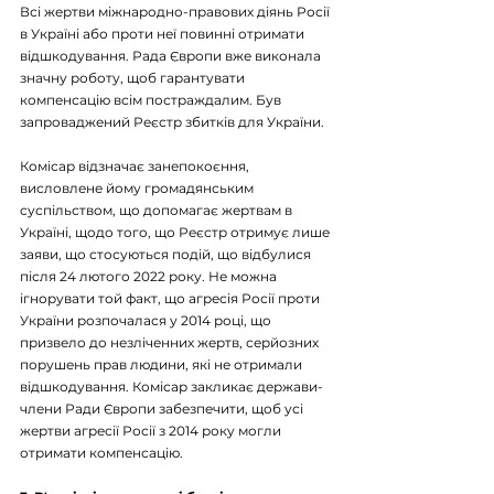
Всі жертви міжнародно-правових діянь Росії 
в Україні або проти неї повинні отримати 
відшкодування. Рада Європи вже виконала 
значну роботу, щоб гарантувати 
компенсацію всім постраждалим. Був 
запроваджений Реєстр збитків для України.
Комісар відзначає занепокоєння, 
висловлене йому громадянським 
суспільством, що допомагає жертвам в 
Україні, щодо того, що Реєстр отримує лише 
заяви, що стосуються подій, що відбулися 
після 24 лютого 2022 року. Не можна 
ігнорувати той факт, що агресія Росії проти 
України розпочалася у 2014 році, що 
призвело до незліченних жертв, серйозних 
порушень прав людини, які не отримали 
відшкодування. Комісар закликає держави-
члени Ради Європи забезпечити, щоб усі 
жертви агресії Росії з 2014 року могли 
отримати компенсацію.