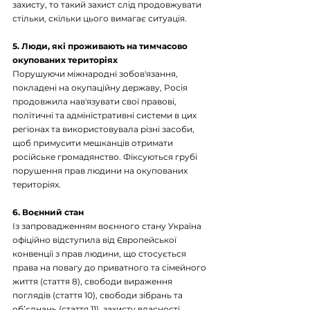
захисту, то такий захист слід продовжувати 
стільки, скільки цього вимагає ситуація.
5. Люди, які проживають на тимчасово 
окупованих територіях
Порушуючи міжнародні зобов'язання, 
покладені на окупаційну державу, Росія 
продовжила нав'язувати свої правові, 
політичні та адміністративні системи в цих 
регіонах та використовувала різні засоби, 
щоб примусити мешканців отримати 
російське громадянство. Фіксуються грубі 
порушення прав людини на окупованих 
територіях.
6. Воєнний стан
Із запровадженням воєнного стану Україна 
офіційно відступила від Європейської 
конвенції з прав людини, що стосується 
права на повагу до приватного та сімейного 
життя (стаття 8), свободи вираження 
поглядів (стаття 10), свободи зібрань та 
об’єднань (стаття 11), захисту власності 