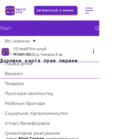
ЗВ'ЯЖІТЬСЯ З НАМИ
Пост
Всі новини
ГО МАРТІН-клуб
Всі новини
11 лип. 2025 р.
Читати 3 хв
Дорожня карта прав людини
Права дітей
Вакансії
Тендери
Протидія насильству
Мобільні бригади
Соціальне підприємництво
Історії бенефіціарів
Гуманітарне реагування
Автор 
Юлія Сегеда
, правозахисниця.