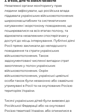
3. В'язні, діти та зниклі безвісти
Незалежні органи моніторингу прав 
людини зафіксували, що російська влада 
піддавала українських військовополонених 
широкомасштабним та систематичним 
катуванням і жорстокому поводженню, що 
поширювалися на всіх етапах полону, та 
відмовляла незалежним спостерігачам у 
доступі до місць інтернування. Публічні діячі 
Росії прямо закликали до нелюдського 
поводження та страти українських 
військовополонених. Також 
задокументовані численні випадки страт 
захоплених у полон українських 
військовополонених. Окрім 
військовополонених, українські цивільні 
особи також були незаконно або свавільно 
утримувані в Росії та на окупованих Росією 
територіях України.
Тисячі українських дітей були вивезені до 
Російської Федерації або на окуповані 
Росією території України, або опинилися в 