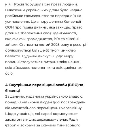
ній, і Росія порушила їхні права людини. 
Вивезеним українським дітям було надано 
російське громадянство та передано їх на 
усиновлення. Це є порушенням Конвенції 
ООН про права дитини, яка захищає право 
дітей на збереження своєї ідентичності, 
включаючи громадянство, ім’я та сімейні 
зв'язки. Станом на лютий 2025 року в реєстрі 
обліковується більше 63 тисяч зниклих 
безвісти. Будь-які дискусії щодо миру 
повинні стосуватися питання звільнення 
всіх військовополонених та всіх цивільних 
осіб.
4. Внутрішньо переміщені особи (ВПО) та 
біженці
За даними, наданими українською владою, 
понад 10 мільйонів людей досі постраждали 
від масштабного переміщення через війну. 
Щодо українців, які наразі користуються 
захистом в інших державах-членах Ради 
Європи, зокрема за схемами тимчасового 