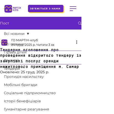
ЗВ'ЯЖІТЬСЯ З НАМИ
Пост
Всі новини
ГО МАРТІН-клуб
Всі новини
24 груд. 2025 р.
Читати 3 хв
Тендерне оголошення про
Права дітей
проведення відкритого тендеру із
Вакансії
закупівлі послуг оренди
нежитлового приміщення м. Самар
Тендери
Оновлено:
25 груд. 2025 р.
Протидія насильству
Мобільні бригади
Соціальне підприємництво
Історії бенефіціарів
Гуманітарне реагування