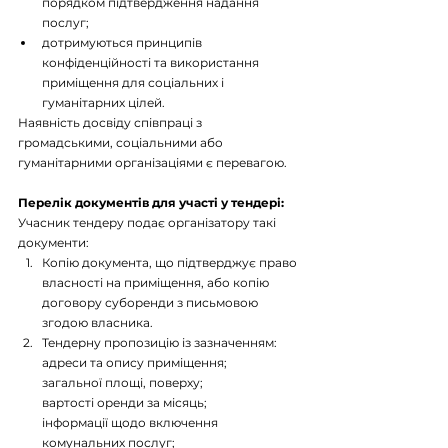
порядком підтвердження надання 
послуг;
дотримуються принципів 
конфіденційності та використання 
приміщення для соціальних і 
гуманітарних цілей.
Наявність досвіду співпраці з 
громадськими, соціальними або 
гуманітарними організаціями є перевагою.
Перелік документів для участі у тендері:
Учасник тендеру подає організатору такі 
документи:
Копію документа, що підтверджує право 
власності на приміщення, або копію 
договору суборенди з письмовою 
згодою власника.
Тендерну пропозицію із зазначенням:
адреси та опису приміщення;
загальної площі, поверху;
вартості оренди за місяць;
інформації щодо включення 
комунальних послуг;