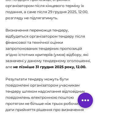
організатором після кінцевого терміну їх 
подання, а саме після 29 грудня 2025, 12:00, 
розгляду не підлягатимуть.
Визначення переможця тендеру, 
відбудеться організатором тендеру після 
фінансової та технічної оцінки 
запропонованих тендерних пропозицій 
згідно істотних критеріїв (умов) відбору, які 
зазначені у даному тендерному оголошенні, 
але 
не пізніше 31 грудня 2025 року, 12.00.
Результати тендеру можуть бути 
повідомлені організатором учасникам 
тендеру шляхом надсилання відповідних 
повідомлень електронною поштою 
протягом не більше ніж трьох робочих днів з 
дати прийняття рішення про визначення 
переможців.
Додаткові застереження:
Учасник цієї загальної процедури 