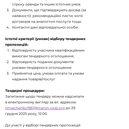
строку оренди та інших істотних умов.
Документи, що підтверджують досвід (за 
наявності): рекомендаційні листи, копії 
договорів на аналогічні послуги тощо.
Контактні дані відповідальної особи.
Істотні критерії (умови) відбору тендерних 
пропозицій:
Відповідність учасника кваліфікаційним 
вимогам тендерного оголошення;
Відповідність поданих документів 
умовам тендерного оголошення
Прийнятна ціна, умови оплати та умови 
надання товарів/послуг
Тендерні процедури:
Запитання щодо тендеру можна надсилати 
в електронному вигляді за ел. адресою 
nmalchenko1981@martin-club.org
 до 29 
грудня 2025 року, 12:00.
До участі у відборі тендерних пропозицій 