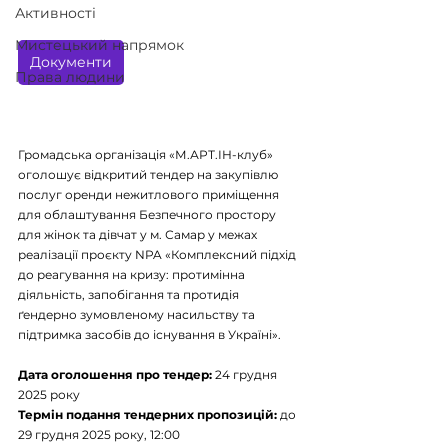
Активності
Мистецький напрямок
Документи
Права людини
Громадська організація «М.АРТ.ІН-клуб» 
оголошує відкритий тендер на закупівлю 
послуг оренди нежитлового приміщення 
для облаштування Безпечного простору 
для жінок та дівчат у м. Самар у межах 
реалізації проєкту NPA «Комплексний підхід 
до реагування на кризу: протимінна 
діяльність, запобігання та протидія 
ґендерно зумовленому насильству та 
підтримка засобів до існування в Україні».
Дата оголошення про тендер:
 24 грудня 
2025 року
Термін подання тендерних пропозицій: 
до 
29 грудня 2025 року, 12:00