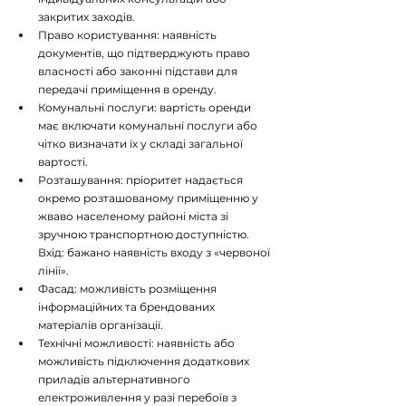
закритих заходів.
Право користування: наявність 
документів, що підтверджують право 
власності або законні підстави для 
передачі приміщення в оренду.
Комунальні послуги: вартість оренди 
має включати комунальні послуги або 
чітко визначати їх у складі загальної 
вартості.
Розташування: пріоритет надається 
окремо розташованому приміщенню у 
жваво населеному районі міста зі 
зручною транспортною доступністю. 
Вхід: бажано наявність входу з «червоної 
лінії».
Фасад: можливість розміщення 
інформаційних та брендованих 
матеріалів організації.
Технічні можливості: наявність або 
можливість підключення додаткових 
приладів альтернативного 
електроживлення у разі перебоїв з 