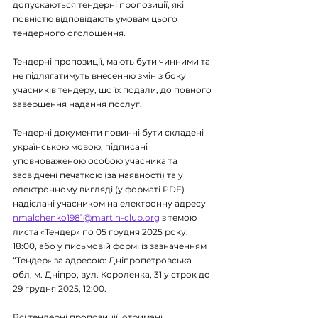
допускаються тендерні пропозиції, які 
повністю відповідають умовам цього 
тендерного оголошення.
Тендерні пропозиції, мають бути чинними та 
не підлягатимуть внесенню змін з боку
учасників тендеру, що їх подали, до повного 
завершення надання послуг.
Тендерні документи повинні бути складені 
українською мовою, підписані 
уповноваженою особою учасника та 
засвідчені печаткою (за наявності) та у 
електронному вигляді (у форматі PDF) 
надіслані учасником на електронну адресу 
nmalchenko1981@martin-club.org
 з темою 
листа «Тендер» по 05 грудня 2025 року, 
18:00, або у письмовій формі із зазначенням 
“Тендер» за адресою: Дніпропетровська 
обл, м. Дніпро, вул. Короленка, 31 у строк до 
29 грудня 2025, 12:00.
Всі тендерні пропозиції, отримані 