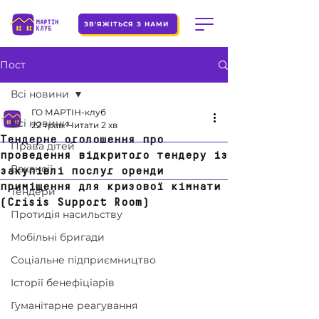
ЗВ'ЯЖІТЬСЯ З НАМИ
Пост
Всі новини
ГО МАРТІН-клуб
Всі новини
22 трав.
Читати 2 хв
Тендерне оголошення про
Права дітей
проведення відкритого тендеру із
Вакансії
закупівлі послуг оренди
приміщення для кризової кімнати
Тендери
(Crisis Support Room)
Протидія насильству
Мобільні бригади
Соціальне підприємництво
Історії бенефіціарів
Гуманітарне реагування