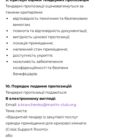
Тендерні пропозиції оцінюватимуться за 
такими критеріями:
відповідність технічним та безпековим 
вимогам;
повнота та відповідність документації;
вигідність цінової пропозиції;
локація приміщення;
належний стан приміщення;
доступність укриття;
можливість забезпечення 
конфіденційності та безпеки 
бенефіціарів.
10. Порядок подання пропозицій
Тендерні пропозиції подаються:
В електронному вигляді:
Email: 
e.kravchenko@martin-club.org
Тема листа:
«Відкритий тендер із закупівлі послуг 
оренди приміщення для кризової кімнати 
(Crisis Support Room)»
або