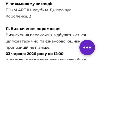
У письмовому вигляді:
ГО «М.АРТ.ІН-клуб» м. Дніпро вул. 
Короленка, 31
11. Визначення переможця
Визначення переможця відбуватиметься 
шляхом технічної та фінансової оцінки 
пропозицій не пізніше:
03 червня 2026 року до 12:00
Інформація про результати тендеру буде 
повідомлена учасникам електронною 
поштою протягом 
трьох робочих днів
 після 
прийняття рішення.
12. Додаткові умови
Організатор тендеру залишає за собою 
право:
запитувати додаткові документи та 
роз’яснення;
проводити уточнення інформації;
відхиляти пропозиції, що не 
відповідають вимогам;