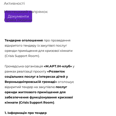
Активності
Мистецький напрямок
Документи
Права людини
Тендерне оголошення 
про проведення 
відкритого тендеру із закупівлі послуг 
оренди приміщення для кризової кімнати 
(Crisis Support Room).
Громадська організація 
«М.АРТ.ІН-клуб»
 у 
рамках реалізації проєкту 
«Розвиток 
соціальних послуг в інтересах дітей у 
Верхньодніпровській громаді»
 оголошує 
відкритий тендер на закупівлю 
послуг 
оренди житлового приміщення для 
забезпечення функціонування кризової 
кімнати (Crisis Support Room)
.
1. Інформація про тендер