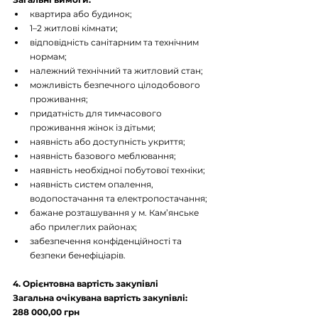
квартира або будинок;
1–2 житлові кімнати;
відповідність санітарним та технічним 
нормам;
належний технічний та житловий стан;
можливість безпечного цілодобового 
проживання;
придатність для тимчасового 
проживання жінок із дітьми;
наявність або доступність укриття;
наявність базового меблювання;
наявність необхідної побутової техніки;
наявність систем опалення, 
водопостачання та електропостачання;
бажане розташування у м. Кам’янське 
або прилеглих районах;
забезпечення конфіденційності та 
безпеки бенефіціарів.
4. Орієнтовна вартість закупівлі
Загальна очікувана вартість закупівлі:
288 000,00 грн