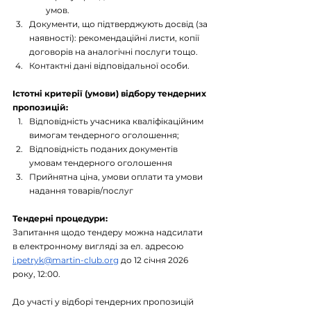
умов.
Документи, що підтверджують досвід (за 
наявності): рекомендаційні листи, копії 
договорів на аналогічні послуги тощо.
Контактні дані відповідальної особи.
Істотні критерії (умови) відбору тендерних 
пропозицій:
Відповідність учасника кваліфікаційним 
вимогам тендерного оголошення;
Відповідність поданих документів 
умовам тендерного оголошення
Прийнятна ціна, умови оплати та умови 
надання товарів/послуг
Тендерні процедури:
Запитання щодо тендеру можна надсилати 
в електронному вигляді за ел. адресою
i.petryk@martin-club.org
 до 12 січня 2026 
року, 12:00.
До участі у відборі тендерних пропозицій 