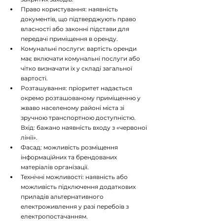
Право користування: наявність 
документів, що підтверджують право 
власності або законні підстави для 
передачі приміщення в оренду.
Комунальні послуги: вартість оренди 
має включати комунальні послуги або 
чітко визначати їх у складі загальної 
вартості.
Розташування: пріоритет надається 
окремо розташованому приміщенню у 
жваво населеному районі міста зі 
зручною транспортною доступністю. 
Вхід: бажано наявність входу з «червоної 
лінії».
Фасад: можливість розміщення 
інформаційних та брендованих 
матеріалів організації.
Технічні можливості: наявність або 
можливість підключення додаткових 
приладів альтернативного 
електроживлення у разі перебоїв з 
електропостачанням.