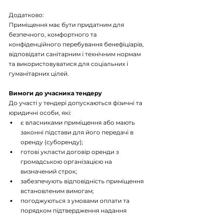
Додатково:
Приміщення має бути придатним для 
безпечного, комфортного та 
конфіденційного перебування бенефіціарів, 
відповідати санітарним і технічним нормам 
та використовуватися для соціальних і 
гуманітарних цілей.
Вимоги до учасника тендеру
До участі у тендері допускаються фізичні та 
юридичні особи, які:
є власниками приміщення або мають 
законні підстави для його передачі в 
оренду (суборенду);
готові укласти договір оренди з 
громадською організацією на 
визначений строк;
забезпечують відповідність приміщення 
встановленим вимогам;
погоджуються з умовами оплати та 
порядком підтвердження надання 