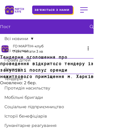
ЗВ'ЯЖІТЬСЯ З НАМИ
Пост
Всі новини
ГО МАРТІН-клуб
Всі новини
7 січ.
Читати 3 хв
Тендерне оголошення про
Права дітей
проведення відкритого тендеру із
Вакансії
закупівлі послуг оренди
нежитлового приміщення м. Харків
Тендери
Оновлено:
2 бер.
Протидія насильству
Мобільні бригади
Соціальне підприємництво
Історії бенефіціарів
Гуманітарне реагування