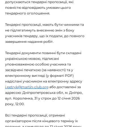
допускаються тендерні пропозиції, які 
повністю відповідають умовам цього 
тендерного оголошення.
Тендерні пропозиції, мають бути чинними та 
не підлягатимуть внесенню змін з боку 
учасників тендеру, що їх подали, до повного 
завершення надання робіт.
Тендерні документи повинні бути складені 
українською мовою, підписані 
уповноваженою особою учасника та 
засвідчені печаткою (за наявності) та у 
електронному вигляді (у форматі PDF) 
надіслані учасником на електронну адресу 
i.petryk@martin-club.org
 або доставлені за 
адресою: Дніпропетровська обл, м. Дніпро, 
вул. Короленка, 31 у строк 
до 12 січня 2026 
року, 12:00.
Всі тендерні пропозиції, отримані 
організатором після кінцевого терміну їх 
подання, а саме після до 12 січня 2026 року, 