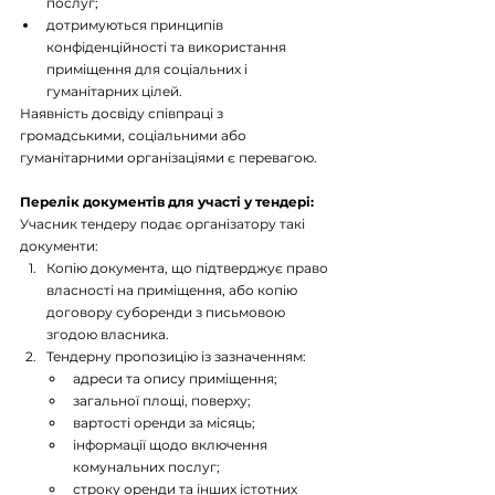
послуг;
дотримуються принципів 
конфіденційності та використання 
приміщення для соціальних і 
гуманітарних цілей.
Наявність досвіду співпраці з 
громадськими, соціальними або 
гуманітарними організаціями є перевагою.
Перелік документів для участі у тендері:
Учасник тендеру подає організатору такі 
документи:
Копію документа, що підтверджує право 
власності на приміщення, або копію 
договору суборенди з письмовою 
згодою власника.
Тендерну пропозицію із зазначенням:
адреси та опису приміщення;
загальної площі, поверху;
вартості оренди за місяць;
інформації щодо включення 
комунальних послуг;
строку оренди та інших істотних 