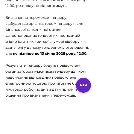
12:00, розгляду не підлягатимуть.
Визначення переможця тендеру, 
відбудеться організатором тендеру після 
фінансової та технічної оцінки 
запропонованих тендерних пропозицій 
згідно істотних критеріїв (умов) відбору, які 
зазначені у даному тендерному оголошенні, 
але 
не пізніше до 13 січня 2026 року, 12:00.
Результати тендеру будуть повідомлені 
організатором учасникам тендеру шляхом 
надсилання відповідних повідомлень 
електронною поштою протягом не більше 
ніж трьох робочих днів з дати прийняття 
рішення про визначення переможців.
Додаткові застереження:
Учасник цієї загальної процедури 
(відкритого тендеру) приймає до уваги та 
погоджується з тим, що організатор тендеру 