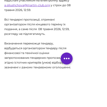
надіслані учасником на електронну адресу 
a.pliushchova@martin-club.org
 у строк до 08 
травня 2026, 12:59.
Всі тендерні пропозиції, отримані 
організатором після кінцевого терміну їх 
подання, а саме після  
08 травня 2026, 12:59,
розгляду не підлягатимуть.
Визначення переможця тендеру, 
відбудеться організатором тендеру після 
фінансової та технічної оцінки 
запропонованих тендерних пропозицій 
згідно істотних критеріїв (умов) відбору, які 
зазначені у даному тендерному оголошенні, 
але 
не 
пізніше 08 травня 2026 року, 16.00.
Додаткові застереження
Учасник цієї загальної процедури 
(відкритого тендеру) приймає до уваги та 
погоджується з тим, що організатор тендеру 
залишає за собою право вимагати від 
учасника тендеру додаткові документи та/