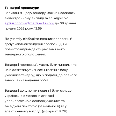
Тендерні процедури
Запитання щодо тендеру можна надсилати 
в електронному вигляді за ел. адресою 
a.pliushchova@martin-club.org
 до 
08 травня 
грудня 2026 року, 12:59.
До участі у відборі тендерних пропозицій 
допускаються тендерні пропозиції, які 
повністю відповідають умовам цього 
тендерного оголошення.
Тендерні пропозиції, мають бути чинними та 
не підлягатимуть внесенню змін з боку 
учасників тендеру, що їх подали, до повного 
завершення надання робіт.
Тендерні документи повинні бути складені 
українською мовою, підписані 
уповноваженою особою учасника та 
засвідчені печаткою (за наявності) та у 
електронному вигляді (у форматі PDF) 