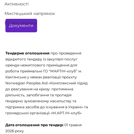
Активності
Мистецький напрямок
Права людини
Документи
Тендерне оголошення
про проведення 
відкритого тендеру із закупівлі послуг 
оренди нежитлового приміщення для 
роботи приймальні ГО “МАРТІН-клуб” м. 
Кам’янське у межах реалізації проєкту 
Norwegian Peoples Aid «Комплексний підхід 
до реагування на кризу: протимінна 
діяльність, запобігання та протидія 
ґендерно зумовленому насильству та 
підтримка засобів до існування в Україні» та 
громадської організації «М.АРТ.ІН-клуб»
Дата оголошення про тендер:
01 травня 
2026 року