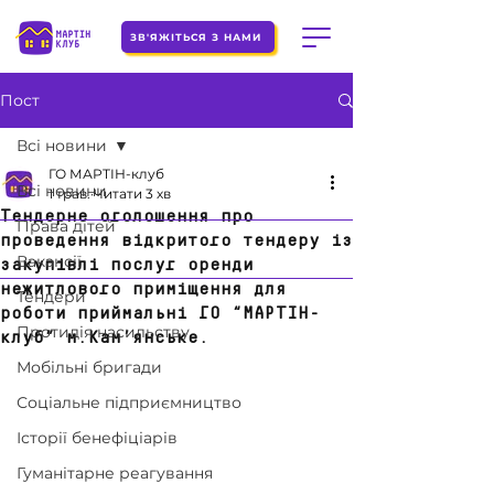
ЗВ'ЯЖІТЬСЯ З НАМИ
Пост
Всі новини
ГО МАРТІН-клуб
Всі новини
1 трав.
Читати 3 хв
Тендерне оголошення про
Права дітей
проведення відкритого тендеру із
Вакансії
закупівлі послуг оренди
нежитлового приміщення для
Тендери
роботи приймальні ГО “МАРТІН-
Протидія насильству
клуб” м.Кам’янське.
Мобільні бригади
Соціальне підприємництво
Історії бенефіціарів
Гуманітарне реагування