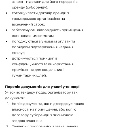
законні підстави для його передачі в 
оренду (суборенду);
готові укласти договір оренди з 
громадською організацією на 
визначений строк;
забезпечують відповідність приміщення 
встановленим вимогам;
погоджуються з умовами оплати та 
порядком підтвердження надання 
послуг;
дотримуються принципів 
конфіденційності та використання 
приміщення для соціальних і 
гуманітарних цілей.
Перелік документів для участі у тендері
Учасник тендеру подає організатору такі 
документи:
Копію документа, що підтверджує право 
власності на приміщення, або копію 
договору суборенди з письмовою 
згодою власника.
Тендерну пропозицію із зазначенням: