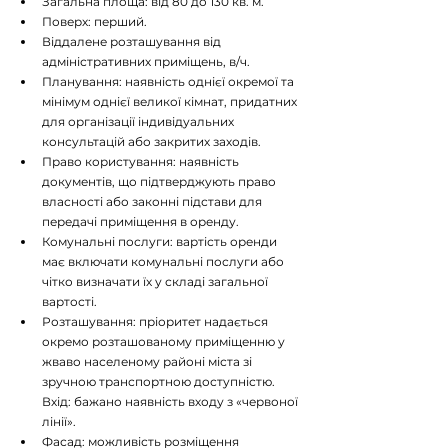
Загальна площа: від 80 до 130 кв. м.
Поверх: перший.
Віддалене розташування від 
адміністративних приміщень, в/ч.
Планування: наявність однієї окремої та 
мінімум однієї великої кімнат, придатних 
для організації індивідуальних 
консультацій або закритих заходів.
Право користування: наявність 
документів, що підтверджують право 
власності або законні підстави для 
передачі приміщення в оренду.
Комунальні послуги: вартість оренди 
має включати комунальні послуги або 
чітко визначати їх у складі загальної 
вартості.
Розташування: пріоритет надається 
окремо розташованому приміщенню у 
жваво населеному районі міста зі 
зручною транспортною доступністю. 
Вхід: бажано наявність входу з «червоної 
лінії».
Фасад: можливість розміщення 