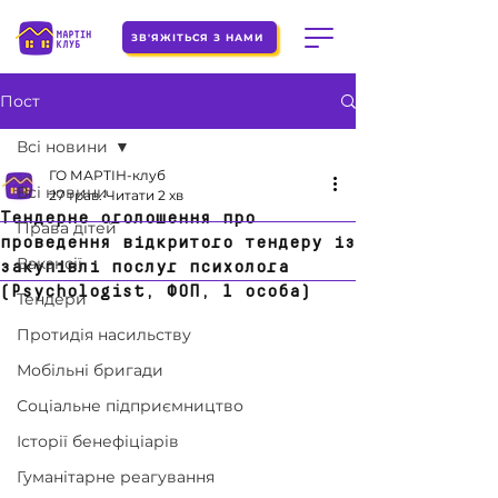
ЗВ'ЯЖІТЬСЯ З НАМИ
Пост
Всі новини
ГО МАРТІН-клуб
Всі новини
27 трав.
Читати 2 хв
Тендерне оголошення про
Права дітей
проведення відкритого тендеру із
Вакансії
закупівлі послуг психолога
(Psychologist, ФОП, 1 особа)
Тендери
Протидія насильству
Мобільні бригади
Соціальне підприємництво
Історії бенефіціарів
Гуманітарне реагування