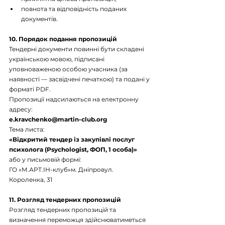
повнота та відповідність поданих 
документів. 
10. Порядок подання пропозицій
Тендерні документи повинні бути складені 
українською мовою, підписані 
уповноваженою особою учасника (за 
наявності — засвідчені печаткою) та подані у 
форматі PDF.
Пропозиції надсилаються на електронну 
адресу:
e.kravchenko@martin-club.org
Тема листа:
«Відкритий тендер із закупівлі послуг 
психолога (Psychologist, ФОП, 1 особа)»
або у письмовій формі:
ГО «М.АРТ.ІН-клуб»м. Дніпровул. 
Короленка, 31
11. Розгляд тендерних пропозицій
Розгляд тендерних пропозицій та 
визначення переможця здійснюватиметься 