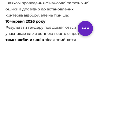
шляхом проведення фінансової та технічної 
оцінки відповідно до встановлених 
критеріїв відбору, але не пізніше:
10 червня 2026 року
Результати тендеру повідомляються 
учасникам електронною поштою протягом 
трьох робочих днів
 після прийняття 
рішення.
12. Додаткові умови
Організатор тендеру залишає за собою 
право:
вимагати додаткові документи та 
пояснення; 
уточнювати інформацію щодо поданих 
документів; 
відхиляти пропозиції, які не 
відповідають вимогам; 
приймати найбільш економічно вигідну 
пропозицію; 
не бути зобов’язаним приймати 
пропозицію з найнижчою ціною. 