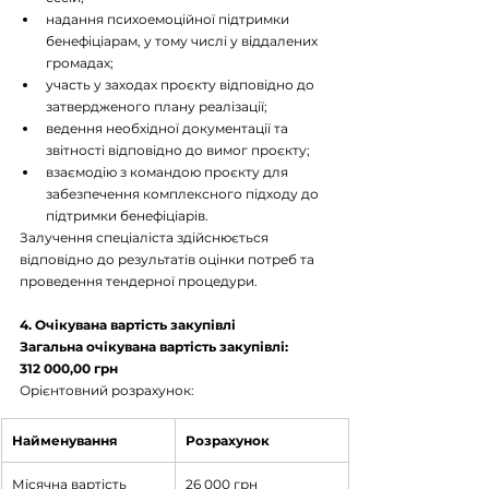
надання психоемоційної підтримки 
бенефіціарам, у тому числі у віддалених 
громадах; 
участь у заходах проєкту відповідно до 
затвердженого плану реалізації; 
ведення необхідної документації та 
звітності відповідно до вимог проєкту; 
взаємодію з командою проєкту для 
забезпечення комплексного підходу до 
підтримки бенефіціарів. 
Залучення спеціаліста здійснюється 
відповідно до результатів оцінки потреб та 
проведення тендерної процедури.
4. Очікувана вартість закупівлі
Загальна очікувана вартість закупівлі:
312 000,00 грн
Орієнтовний розрахунок:
Найменування
Розрахунок
Місячна вартість 
26 000 грн