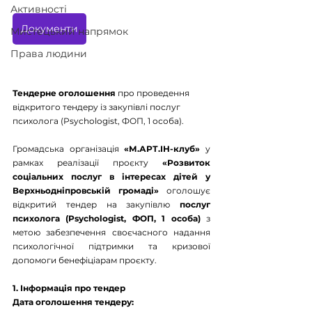
Активності
Документи
Мистецький напрямок
Права людини
Тендерне оголошення
 про проведення 
відкритого тендеру із закупівлі послуг 
психолога (Psychologist, ФОП, 1 особа).
Громадська організація 
«М.АРТ.ІН-клуб»
 у 
рамках реалізації проєкту 
«Розвиток 
соціальних послуг в інтересах дітей у 
Верхньодніпровській громаді»
 оголошує 
відкритий тендер на закупівлю 
послуг 
психолога (Psychologist, ФОП, 1 особа)
 з 
метою забезпечення своєчасного надання 
психологічної підтримки та кризової 
допомоги бенефіціарам проєкту.
1. Інформація про тендер
Дата оголошення тендеру: 