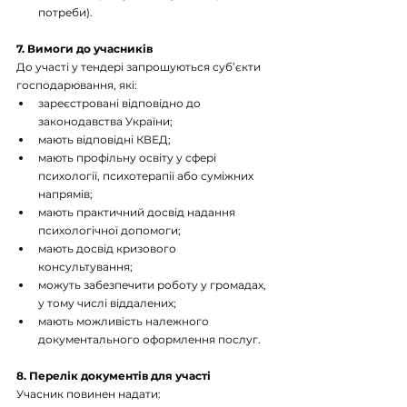
потреби). 
7. Вимоги до учасників
До участі у тендері запрошуються суб’єкти 
господарювання, які:
зареєстровані відповідно до 
законодавства України; 
мають відповідні КВЕД; 
мають профільну освіту у сфері 
психології, психотерапії або суміжних 
напрямів; 
мають практичний досвід надання 
психологічної допомоги; 
мають досвід кризового 
консультування; 
можуть забезпечити роботу у громадах, 
у тому числі віддалених; 
мають можливість належного 
документального оформлення послуг. 
8. Перелік документів для участі
Учасник повинен надати: