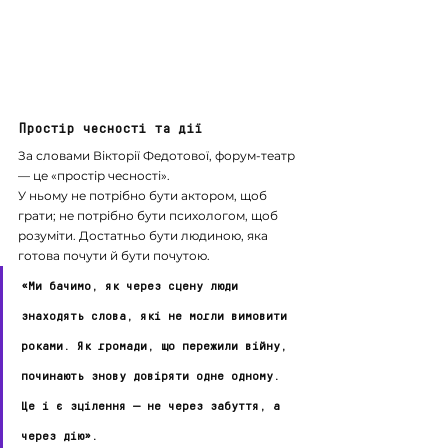
Простір чесності та дії
За словами Вікторії Федотової, форум-театр 
— це «простір чесності».
У ньому не потрібно бути актором, щоб 
грати; не потрібно бути психологом, щоб 
розуміти. Достатньо бути людиною, яка 
готова почути й бути почутою.
«Ми бачимо, як через сцену люди 
знаходять слова, які не могли вимовити 
роками. Як громади, що пережили війну, 
починають знову довіряти одне одному. 
Це і є зцілення — не через забуття, а 
через дію».