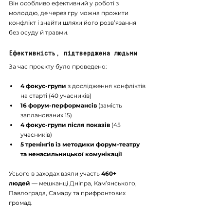
Він особливо ефективний у роботі з 
молоддю, де через гру можна прожити 
конфлікт і знайти шляхи його розв’язання 
без осуду й травми.
Ефективність, підтверджена людьми
За час проєкту було проведено:
4 фокус-групи
 з дослідження конфліктів 
на старті (40 учасників)
16 форум-перформансів
 (замість 
запланованих 15)
4 фокус-групи після показів
 (45 
учасників)
5 тренінгів із методики форум-театру 
та ненасильницької комунікації
Усього в заходах взяли участь
 460+ 
людей
 — мешканці Дніпра, Кам’янського, 
Павлограда, Самару та прифронтових 
громад.