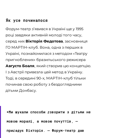
Як усе починалося
Форум-театр з’явився в Україні ще у 1995 
році завдяки активній молоді того часу, 
серед них 
Вікторія Федотова
, засновниця 
ГО МАРТІН-клуб. Вона, одна з перших в 
Україні, познайомилася з методом «Театру 
пригноблених» бразильського режисера  
Августо Боаля
, який створив цю концепцію. 
І з Австрії привезла цей метод в Україну.
Тоді, в середині 90-х, МАРТІН-клуб тільки 
починав свою роботу з бездоглядними 
дітьми Донбасу. 
«Ми шукали способи говорити з дітьми не 
мовою моралі, а мовою почуттів, — 
пригадує Вікторія. — Форум-театр дав 