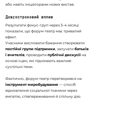
або навіть ініціаторами нових вистав.
Довгостроковий вплив
Результати фокус-груп через 3–4 місяці 
показали, що форум-театр має тривалий 
ефект.
Учасники висловили бажання створювати 
постійні групи підтримки
, залучати 
батьків 
і вчителів
, проводити 
публічні дискусії
 на 
основі сцен, які піднімають важливі 
суспільні теми.
Фактично, форум-театр перетворився на 
інструмент миробудування
 — спосіб 
відновлення соціальної тканини через 
емпатію, співпереживання й спільну дію.