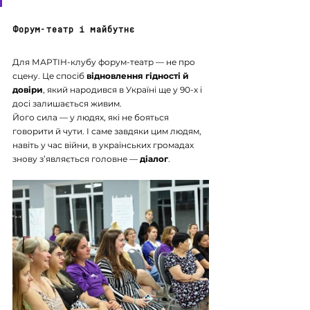
Форум-театр і майбутнє
Для МАРТІН-клубу форум-театр — не про 
сцену. Це спосіб 
відновлення гідності й 
довіри
, який народився в Україні ще у 90-х і 
досі залишається живим.
Його сила — у людях, які не бояться 
говорити й чути. І саме завдяки цим людям, 
навіть у час війни, в українських громадах 
знову з’являється головне — 
діалог
.