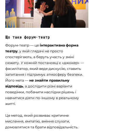
Що таке форум-театр
Форум-театр — це 
інтерактивна форма 
театру
, у якій глядачі не просто 
спостерігають, а беруть участь у зміні 
сюжету. У кожній постановці є «джокер» — 
фасилітатор, який веде дискусію, ставить 
запитання і підтримує атмосферу безпеки.
Його мета — 
не знайти правильну 
відповідь
, а дослідити різні варіанти 
поведінки, побачити наслідки рішень і 
навчитися діяти по-іншому в реальному 
житті.
Це метод, який розвиває критичне 
мислення, емпатію, вміння слухати, 
домовлятися та брати відповідальність.