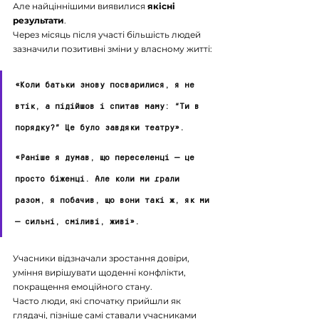
Але найціннішими виявилися 
якісні 
результати
.
Через місяць після участі більшість людей 
зазначили позитивні зміни у власному житті:
«Коли батьки знову посварилися, я не 
втік, а підійшов і спитав маму: “Ти в 
порядку?” Це було завдяки театру».
«Раніше я думав, що переселенці — це 
просто біженці. Але коли ми грали 
разом, я побачив, що вони такі ж, як ми 
— сильні, сміливі, живі».
Учасники відзначали зростання довіри, 
уміння вирішувати щоденні конфлікти, 
покращення емоційного стану.
Часто люди, які спочатку прийшли як 
глядачі, пізніше самі ставали учасниками 