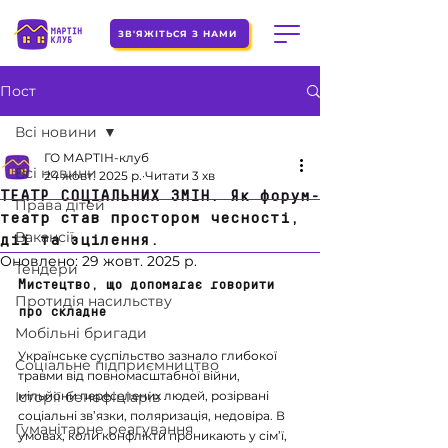
ЗВ'ЯЖІТЬСЯ З НАМИ
Пост
Всі новини
ГО МАРТІН-клуб
Всі новини
24 жовт. 2025 р.
Читати 3 хв
ТЕАТР СОЦІАЛЬНИХ ЗМІН. Як форум-
Права дітей
театр став простором чесності,
Вакансії
дії та зцілення.
Оновлено:
29 жовт. 2025 р.
Тендери
Мистецтво, що допомагає говорити 
Протидія насильству
про складне
Мобільні бригади
Українське суспільство зазнало глибокої 
Соціальне підприємництво
травми від повномасштабної війни, 
Історії бенефіціарів
мільйони переселених людей, розірвані 
соціальні зв’язки, поляризація, недовіра. В 
Гуманітарне реагування
умовах, коли конфлікти проникають у сім’ї, 