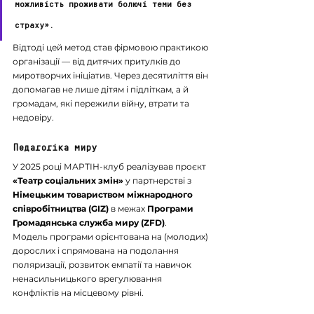
можливість проживати болючі теми без 
страху».
Відтоді цей метод став фірмовою практикою 
організації — від дитячих притулків до 
миротворчих ініціатив. Через десятиліття він 
допомагав не лише дітям і підліткам, а й 
громадам, які пережили війну, втрати та 
недовіру.
Педагогіка миру
У 2025 році МАРТІН-клуб реалізував проєкт 
«Театр соціальних змін»
 у партнерстві з 
Німецьким товариством міжнародного 
співробітництва (GIZ)
 в межах 
Програми 
Громадянська служба миру (ZFD)
.
Модель програми орієнтована на (молодих) 
дорослих і спрямована на подолання 
поляризації, розвиток емпатії та навичок 
ненасильницького врегулювання 
конфліктів на місцевому рівні.