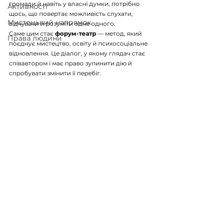
громади й навіть у власні думки, потрібно 
Активності
щось, що повертає можливість слухати, 
Мистецький напрямок
відчувати й розуміти одне одного.
Саме цим стає 
форум-театр
 — метод, який 
Права людини
поєднує мистецтво, освіту й психосоціальне 
відновлення. Це діалог, у якому глядач стає 
співавтором і має право зупинити дію й 
спробувати змінити її перебіг.